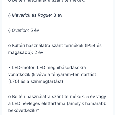
o Beltéri használatra szánt termékek:
§
Maverick
és
Rogue
: 3 év
§
Ovation
: 5 év
o Kültéri használatra szánt termékek (IP54 és
magasabb): 2 év
• LED-motor: LED meghibásodásokra
vonatkozik (kivéve a fényáram-fenntartást
(L70) és a színmegtartást)
o Beltéri használatra szánt termékek: 5 év vagy
a LED névleges élettartama (amelyik hamarabb
bekövetkezik)*