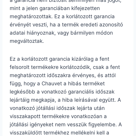
a garancia nem biztosít semmilyen más jogot,
mint a jelen garanciában kifejezetten
meghatározottak. Ez a korlátozott garancia
érvényét veszti, ha a termék eredeti azonosító
adatai hiányoznak, vagy bármilyen módon
megváltoztak.
Ez a korlátozott garancia kizárólag a fent
felsorolt ​​termékekre korlátozódik, csak a fent
meghatározott időszakra érvényes, és attól
függ, hogy a Chauvet a hibás terméket
legkésőbb a vonatkozó garanciális időszak
lejártáig megkapja, a hiba leírásával együtt. A
vonatkozó jótállási időszak lejárta után
visszakapott termékekre vonatkozóan a
jótállási igényeket nem vesszük figyelembe. A
visszaküldött termékhez mellékelni kell a