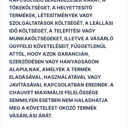
KAPCSOLÓDÓ BERENDEZÉSEK KÁRÁT, A
TŐKEKÖLTSÉGET, A HELYETTESÍTŐ
TERMÉKEK, LÉTESÍTMÉNYEK VAGY
SZOLGÁLTATÁSOK KÖLTSÉGÉT, A LEÁLLÁSI
IDŐ KÖLTSÉGÉT, A TELEPÍTÉSI VAGY
MUNKAKÖLTSÉGEKET, ILLETVE A VÁSÁRLÓ
ÜGYFELEI KÖVETELÉSEIT, FÜGGETLENÜL
ATTÓL, HOGY AZOK GARANCIÁN,
SZERZŐDÉSEN VAGY HANYAGSÁGON
ALAPULNAK, AMELYEK A TERMÉK
ELADÁSÁVAL, HASZNÁLATÁVAL VAGY
JAVÍTÁSÁVAL KAPCSOLATBAN EREDNEK. A
CHAUVET MAXIMÁLIS FELELŐSSÉGE
SEMMILYEN ESETBEN NEM HALADHATJA
MEG A KÖVETELÉST OKOZÓ TERMÉK
VÁSÁRLÁSI ÁRÁT.