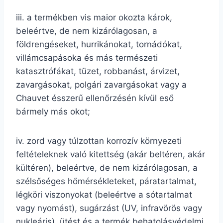
iii. a termékben vis maior okozta károk,
beleértve, de nem kizárólagosan, a
földrengéseket, hurrikánokat, tornádókat,
villámcsapásoka és más természeti
katasztrófákat, tüzet, robbanást, árvizet,
zavargásokat, polgári zavargásokat vagy a
Chauvet ésszerű ellenőrzésén kívül eső
bármely más okot;
iv. zord vagy túlzottan korrozív környezeti
feltételeknek való kitettség (akár beltéren, akár
kültéren), beleértve, de nem kizárólagosan, a
szélsőséges hőmérsékleteket, páratartalmat,
légköri viszonyokat (beleértve a sótartalmat
vagy nyomást), sugárzást (UV, infravörös vagy
nukleáris), ütést és a termék behatolásvédelmi