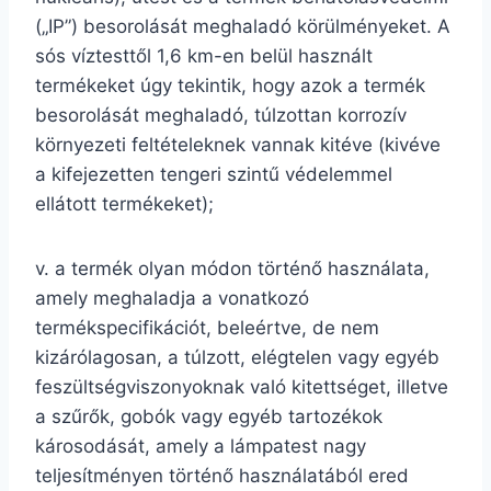
(„IP”) besorolását meghaladó körülményeket. A
sós víztesttől 1,6 km-en belül használt
termékeket úgy tekintik, hogy azok a termék
besorolását meghaladó, túlzottan korrozív
környezeti feltételeknek vannak kitéve (kivéve
a kifejezetten tengeri szintű védelemmel
ellátott termékeket);
v. a termék olyan módon történő használata,
amely meghaladja a vonatkozó
termékspecifikációt, beleértve, de nem
kizárólagosan, a túlzott, elégtelen vagy egyéb
feszültségviszonyoknak való kitettséget, illetve
a szűrők, gobók vagy egyéb tartozékok
károsodását, amely a lámpatest nagy
teljesítményen történő használatából ered