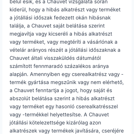
belül esik, és a Chauvet vizsgálata során
kiderül, hogy a hibás alkatrészt vagy terméket
a jótállási időszak fedezett okán hibásnak
találja, a Chauvet saját belátása szerint
megjavítja vagy kicseréli a hibás alkatrészt
vagy terméket, vagy megtéríti a vásárlónak a
vételár arányos részét a jótállási időszaknak a
Chauvet általi visszaküldés dátumától
számított fennmaradó százalékos aránya
alapján. Amennyiben egy cserealkatrész vagy -
termék gyártása megszűnik vagy nem elérhető,
a Chauvet fenntartja a jogot, hogy saját és
abszolút belátása szerint a hibás alkatrészt
vagy terméket egy hasonló cserealkatrésszel
vagy -termékkel helyettesítse. A Chauvet
jótállási kötelezettsége kizárólag azon
alkatrészek vagy termékek javítására, cseréjére