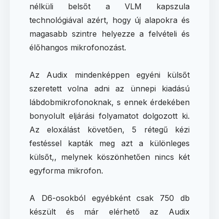
nélküli belsőt a VLM kapszula
technológiával azért, hogy új alapokra és
magasabb szintre helyezze a felvételi és
élőhangos mikrofonozást.
Az Audix mindenképpen egyéni külsőt
szeretett volna adni az ünnepi kiadású
lábdobmikrofonoknak, s ennek érdekében
bonyolult eljárási folyamatot dolgozott ki.
Az eloxálást követően, 5 rétegű kézi
festéssel kapták meg azt a különleges
külsőt,, melynek köszönhetően nincs két
egyforma mikrofon.
A D6-osokból egyébként csak 750 db
készült és már elérhető az Audix