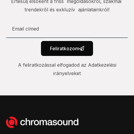
Értesülj elsőként a friss megoldásokról, szakmai
trendekről és exkluzív ajánlatainkról!
Feliratkozom
A feliratkozással elfogadod az Adatkezelési
irányelveket