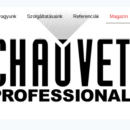
vagyunk
Szolgáltatásaink
Referenciák
Magazin
unk
Szolgáltatásaink
Referenciák
Magazin
K