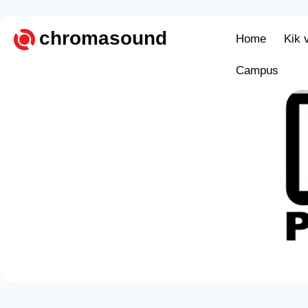
chromasound
Home
Kik 
Campus
Home
Kik vagy
Campus