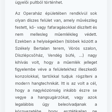
ügyelői pultból történhet.
Az Operaház épületében rendkívül sok
olyan díszes felület van, amely művészileg
festett, kő- vagy fafaragásokkal díszített és
nem mellesleg műemlékileg védett.
Ezekben a helyiségekben (többek között a
Székely Bertalan terem, Vörös szalon,
Díszlépcsőház, Vendég büfé, …) nagy
kihívás volt, hogy a műemlék jelleget
figyelembe véve a felületekhez illeszkedő
konzolokkal, tartókkal tudjuk rögzíteni a
modern hangtechnikát. Itt is az volt a cél,
hogy a nagyközönség inkább észre se
vegye a hangsugárzókat, vagy azok
legalábbis úgy beleolvadjanak a
környezetébe, hogy esztétikailag ne