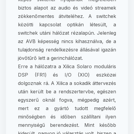
biztos alapot az audio és videó streamek
zökkenőmentes átviteléhez. A switchek
közötti kapcsolat optikán létesült, a
switchek utáni hálózat rézalapún. Jelenleg
az AVB képesség nincs kihasználva, de a
tulajdonság rendelkezésre állásával igazán
jövőtűrő lett a gerinchálózat.
Erre a hálózatra a Xilica Solaro moduláris
DSP (FR1) és I/O (XIO) eszközei
dolgoznak rá. A Xilica a sokadik áttervezés
után került be a rendszertervbe, egészen
egyszerű oknál fogva, mégpedig azért,
mert ez a gyártó tudott megfelelő
minőségben és időben szállítani ilyen
mennyiségű berendezést. Mint később
kiderült, nagyon jó választás volt, hiszen a