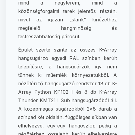
mind a nagyterem, mind a
közönségforgalmi terek jelentős részén,
mivel az igazán „slank” kinézethez
megfelelő hangminőség és
testreszabhatóság párosul.
Épület szerte szinte az összes K-Array
hangsugárzó egyedi RAL színben került
telepítésre, a hangsugárzók így nem
tűnnek ki műemléki környezetükből. A
nézőtéri fő hangsugárzó rendszer 18 db K-
Array Python KP102 I és 8 db K-Array
Thunder KMT21 I Sub hangsugárzóból áll.
A középmagas sugárzókból 2×8 darab a
színpad két oldalán, függőleges síkban van
elhelyezve, egy-egy hangoszlop pedig a
nézőtérhez közelebb került elhelyezésre