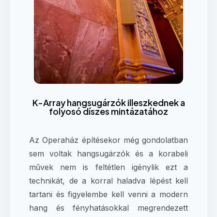
K-Array hangsugárzók illeszkednek a
folyosó díszes mintázatához
Az Operaház építésekor még gondolatban
sem voltak hangsugárzók és a korabeli
művek nem is feltétlen igénylik ezt a
technikát, de a korral haladva lépést kell
tartani és figyelembe kell venni a modern
hang és fényhatásokkal megrendezett