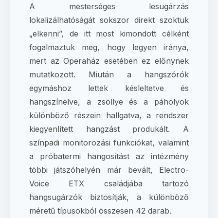
​A mesterséges lesugárzás
lokalizálhatóságát sokszor direkt szoktuk
„elkenni”, de itt most kimondott célként
fogalmaztuk meg, hogy legyen iránya,
mert az Operaház esetében ez előnynek
mutatkozott. Miután a hangszórók
egymáshoz lettek késleltetve és
hangszínelve, a zsöllye és a páholyok
különböző részein hallgatva, a rendszer
kiegyenlített hangzást produkált. A
színpadi monitorozási funkciókat, valamint
a próbatermi hangosítást az intézmény
többi játszóhelyén már bevált, Electro-
Voice ETX családjába tartozó
hangsugárzók biztosítják, a különböző
méretű típusokból összesen 42 darab.