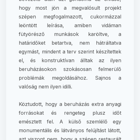
hogy most jön a megvalósult projekt
szépen megfogalmazott, cukormázzal
leöntött leírása, amiben vidáman
fütyörésző munkások karöltve, a
határidőket betartva, nem hátráltatva
egymást, mindent a terv szerint készítettek
el, és konstruktívan álltak az ilyen
beruházásokon szokásosan felmerülő
problémák megoldásához. Sajnos a
valóság nem ilyen idilli.
Köztudott, hogy a beruházás extra anyagi
forrásokat és rengeteg plusz időt
emésztett fel. A külső szemlélő egy
monumentális és látványos felújítást látott,
azt viszont nem, hogy a szépen restaurált