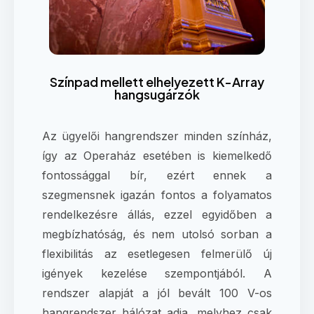
Színpad mellett elhelyezett K-Array
hangsugárzók
Az ügyelői hangrendszer minden színház,
így az Operaház esetében is kiemelkedő
fontossággal bír, ezért ennek a
szegmensnek igazán fontos a folyamatos
rendelkezésre állás, ezzel egyidőben a
megbízhatóság, és nem utolsó sorban a
flexibilitás az esetlegesen felmerülő új
igények kezelése szempontjából. A
rendszer alapját a jól bevált 100 V-os
hangrendszer hálózat adja, melyhez csak