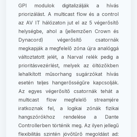
GPI modulok digitalizálják a hívás
priorizálást. A multicast flow és a control
az AV IT hálózaton jut el az 5 végerősítő
helységbe, ahol a (jellemzően Crown és
Dynacord) végerősítő csatornák
megkapják a megfelelő zóna újra analóggá
változtatott jelét, a Narval relék pedig a
prioritásvezérlést, melyek az öltözőkben
lehalkított műsorhang sugárzókat hívás
esetén teljes hangerősségűre kapcsolják.
Az egyes végerősítő csatornák tehát a
multicast flow megfelelő streamjére
iratkoznak fel, a logikai zónák fizikai
hangszórókhoz rendelése a Dante
Controllerben történik meg. Az ilyen jellegű
flexibilitás szintén jövőtűrő megoldást ad: