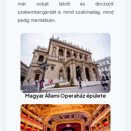
már sokat látott és dörzsölt
szakembergárdát is mind szakmailag, mind
pedig mentálisan.
Magyar Állami Operaház épülete