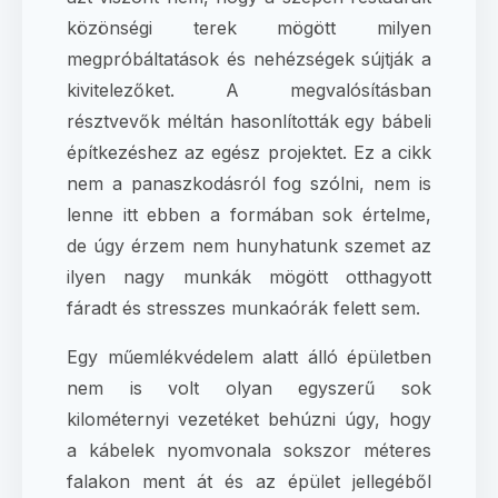
közönségi terek mögött milyen
megpróbáltatások és nehézségek sújtják a
kivitelezőket. A megvalósításban
résztvevők méltán hasonlították egy bábeli
építkezéshez az egész projektet. Ez a cikk
nem a panaszkodásról fog szólni, nem is
lenne itt ebben a formában sok értelme,
de úgy érzem nem hunyhatunk szemet az
ilyen nagy munkák mögött otthagyott
fáradt és stresszes munkaórák felett sem.
Egy műemlékvédelem alatt álló épületben
nem is volt olyan egyszerű sok
kilométernyi vezetéket behúzni úgy, hogy
a kábelek nyomvonala sokszor méteres
falakon ment át és az épület jellegéből