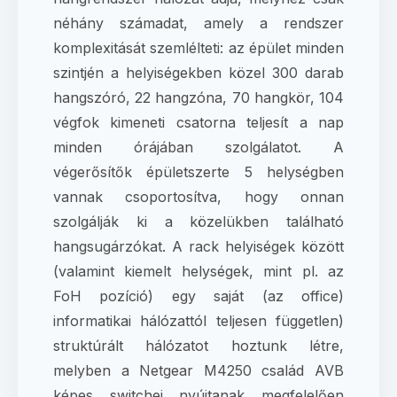
néhány számadat, amely a rendszer
komplexitását szemlélteti: az épület minden
szintjén a helyiségekben közel 300 darab
hangszóró, 22 hangzóna, 70 hangkör, 104
végfok kimeneti csatorna teljesít a nap
minden órájában szolgálatot. A
végerősítők épületszerte 5 helységben
vannak csoportosítva, hogy onnan
szolgálják ki a közelükben található
hangsugárzókat. A rack helyiségek között
(valamint kiemelt helységek, mint pl. az
FoH pozíció) egy saját (az office)
informatikai hálózattól teljesen független)
struktúrált hálózatot hoztunk létre,
melyben a Netgear M4250 család AVB
képes switchei nyújtanak megfelelően