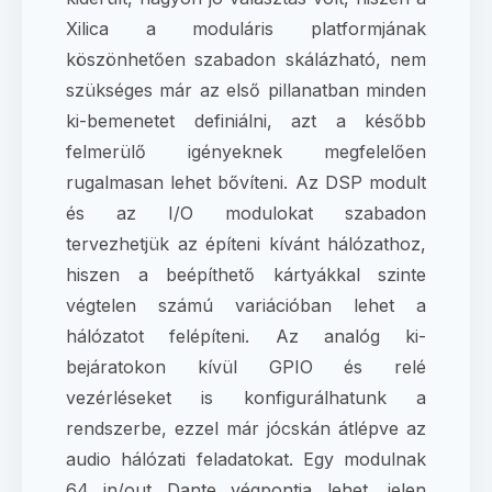
Xilica a moduláris platformjának
köszönhetően szabadon skálázható, nem
szükséges már az első pillanatban minden
ki-bemenetet definiálni, azt a később
felmerülő igényeknek megfelelően
rugalmasan lehet bővíteni. Az DSP modult
és az I/O modulokat szabadon
tervezhetjük az építeni kívánt hálózathoz,
hiszen a beépíthető kártyákkal szinte
végtelen számú variációban lehet a
hálózatot felépíteni. Az analóg ki-
bejáratokon kívül GPIO és relé
vezérléseket is konfigurálhatunk a
rendszerbe, ezzel már jócskán átlépve az
audio hálózati feladatokat. Egy modulnak
64 in/out Dante végpontja lehet, jelen