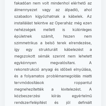
fakadóan nem volt mindenhol elérhető az
álmennyezet vagy az álpadló, ahol
szabadon kígyózhatnak a kábelek. Az
installálást tekintve az Operaház még ezen
nehézségek mellett is különleges
épületnek számít, hiszen nem
szimmetrikus a belső terek elrendezése,
így egy strukturált kábelezést a
megszokott sémák szerint nem lehetett
egykönnyen megvalósítani. A
rekonstrukció anyagi és időbeli elnyúlása,
és a folyamatos problémamegoldás miatti
tervmódosítások roppantul
megnehezítették a kivitelezést. A
közbeszerzési kiírás egyértelmű
rendszerfelépítést és jól definiált