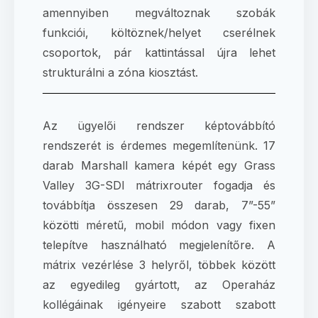
amennyiben megváltoznak szobák
funkciói, költöznek/helyet cserélnek
csoportok, pár kattintással újra lehet
strukturálni a zóna kiosztást.
Az ügyelői rendszer képtovábbító
rendszerét is érdemes megemlítenünk. 17
darab Marshall kamera képét egy Grass
Valley 3G-SDI mátrixrouter fogadja és
továbbítja összesen 29 darab, 7”-55”
közötti méretű, mobil módon vagy fixen
telepítve használható megjelenítőre. A
mátrix vezérlése 3 helyről, többek között
az egyedileg gyártott, az Operaház
kollégáinak igényeire szabott szabott