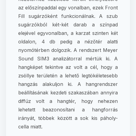
az előszínpaddal egy vonalban, ezek Front
Fill sugárzóként funkcionálnak. A szub
sugárzókból két-két darab a színpad
elejével egyvonalban, a karzat szinten két
oldalon, 4 db pedig a nézőtér alatti
nyomótérben dolgozik. A rendszert Meyer
Sound SIM3 analizátorral mértük ki. A
hangképet tekintve az volt a cél, hogy a
zsöllye területén a lehető legtökéletesebb
hangzás alakuljon ki. A hangrendszer
beállításának kezdeti szakaszában annyira
diffúz volt a hangtér, hogy nehezen
lehetett beazonosítani a hangforrás
irányát, többek között a sok kis páholy-
cella miatt.