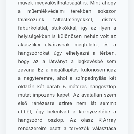
művek megvalósíthatóságát is. Mint ahogy
a műemlékvédelmi terekben sokszor
találkozunk falfestményekkel, díszes
faburkolattal, stukkókkal, így az ilyen a
helyiségekben is különösen nehéz volt az
akusztikai elvárásnak megfelelni, és a
hangszórókat úgy elhelyezni a térben,
hogy az a látványt a legkevésbé sem
zavarja. Ez a megállapítás különösen igaz
a nagyteremre, ahol a színpadnyílás két
oldalán két darab 8 méteres hangoszlop
mutat impozáns képet. Az avatatlan szem
első ránézésre szinte nem lát semmit
ebből, úgy beleolvad a környezetébe a
hangszóró oszlop. Az olasz K-Array
rendszereire esett a tervezők választása