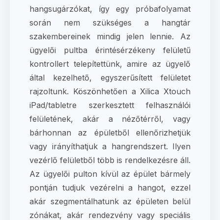
hangsugárzókat, így egy próbafolyamat
során nem szükséges a hangtár
szakembereinek mindig jelen lennie. Az
ügyelői pultba érintésérzékeny felületű
kontrollert telepítettünk, amire az ügyelő
által kezelhető, egyszerűsített felületet
rajzoltunk. Köszönhetően a Xilica Xtouch
iPad/tabletre szerkesztett felhasználói
felületének, akár a nézőtérről, vagy
bárhonnan az épületből ellenőrizhetjük
vagy irányíthatjuk a hangrendszert. Ilyen
vezérlő felületből több is rendelkezésre áll.
Az ügyelői pulton kívül az épület bármely
pontján tudjuk vezérelni a hangot, ezzel
akár szegmentálhatunk az épületen belül
zónákat, akár rendezvény vagy speciális