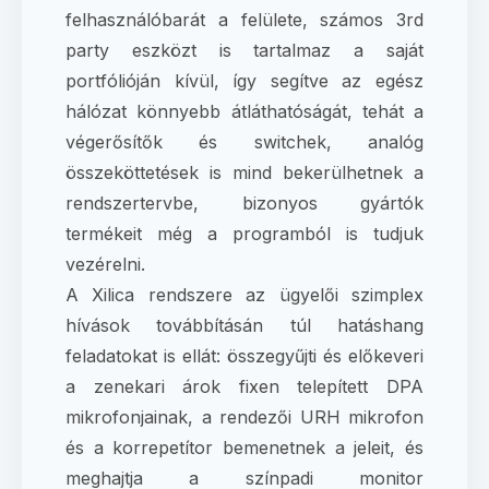
felhasználóbarát a felülete, számos 3rd
party eszközt is tartalmaz a saját
portfólióján kívül, így segítve az egész
hálózat könnyebb átláthatóságát, tehát a
végerősítők és switchek, analóg
összeköttetések is mind bekerülhetnek a
rendszertervbe, bizonyos gyártók
termékeit még a programból is tudjuk
vezérelni.
A Xilica rendszere az ügyelői szimplex
hívások továbbításán túl hatáshang
feladatokat is ellát: összegyűjti és előkeveri
a zenekari árok fixen telepített DPA
mikrofonjainak, a rendezői URH mikrofon
és a korrepetítor bemenetnek a jeleit, és
meghajtja a színpadi monitor