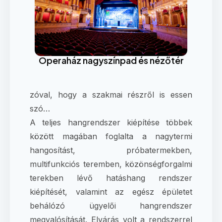
Operaház nagyszínpad és nézőtér
zóval, hogy a szakmai részről is essen
szó…
A teljes hangrendszer kiépítése többek
között magában foglalta a nagytermi
hangosítást, próbatermekben,
multifunkciós teremben, közönségforgalmi
terekben lévő hatáshang rendszer
kiépítését, valamint az egész épületet
behálózó ügyelői hangrendszer
megvalósítását. Elvárás volt a rendszerrel