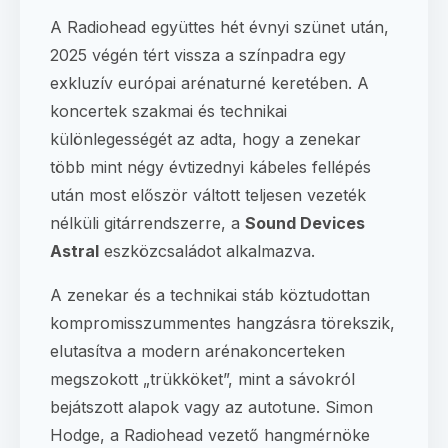
A Radiohead együttes hét évnyi szünet után,
2025 végén tért vissza a színpadra egy
exkluzív európai arénaturné keretében. A
koncertek szakmai és technikai
különlegességét az adta, hogy a zenekar
több mint négy évtizednyi kábeles fellépés
után most először váltott teljesen vezeték
nélküli gitárrendszerre, a
Sound Devices
Astral
eszközcsaládot alkalmazva.
A zenekar és a technikai stáb köztudottan
kompromisszummentes hangzásra törekszik,
elutasítva a modern arénakoncerteken
megszokott „trükköket”, mint a sávokról
bejátszott alapok vagy az autotune. Simon
Hodge, a Radiohead vezető hangmérnöke