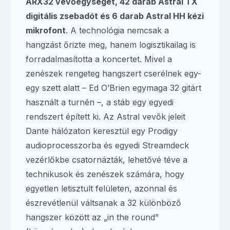
ARX32 vevőegységet, 42 darab Astral TX
digitális zsebadót és 6 darab Astral HH kézi
mikrofont
. A technológia nemcsak a
hangzást őrizte meg, hanem logisztikailag is
forradalmasította a koncertet. Mivel a
zenészek rengeteg hangszert cserélnek egy-
egy szett alatt – Ed O’Brien egymaga 32 gitárt
használt a turnén –, a stáb egy egyedi
rendszert épített ki. Az Astral vevők jeleit
Dante hálózaton keresztül egy Prodigy
audioprocesszorba és egyedi Streamdeck
vezérlőkbe csatornázták, lehetővé téve a
technikusok és zenészek számára, hogy
egyetlen letisztult felületen, azonnal és
észrevétlenül váltsanak a 32 különböző
hangszer között az „in the round”