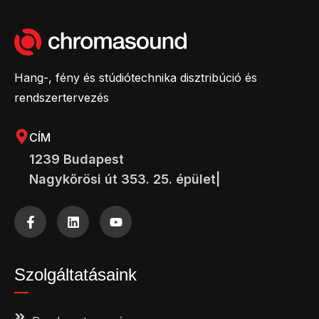
Hang-, fény és stúdiótechnika disztribúció és
rendszertervezés
CÍM
1239 Budapest
Nagykőrösi út 353. 25. épület|
Szolgáltatásaink