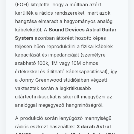
(FOH) kifejtette, hogy a múltban azért
kerülték a rádiós rendszereket, mert azok
hangzása elmaradt a hagyományos analóg
kábelekétől. A
Sound Devices Astral Guitar
System
azonban áttörést hozott: képes
teljesen hűen reprodukálni a fizikai kábelek
kapacitását és impedanciáját (személyre
szabható 100k, 1M vagy 10M ohmos
értékekkel és állítható kábelkapacitással), így
a Jonny Greenwood stúdiójában végzett
vaktesztek során a legkritikusabb
gitártechnikusokat is sikerült meggyőzni az
analóggal megegyező hangminőségről.
A produkció során lenyűgöző mennyiségű
rádiós eszközt használtak:
3 darab Astral