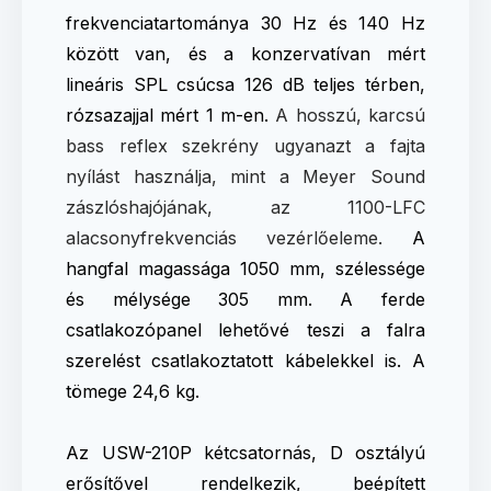
frekvenciatartománya 30 Hz és 140 Hz
között van, és a konzervatívan mért
lineáris SPL csúcsa 126 dB teljes térben,
rózsazajjal mért 1 m-en.
A hosszú, karcsú
bass reflex szekrény ugyanazt a fajta
nyílást használja, mint a Meyer Sound
zászlóshajójának, az 1100-LFC
alacsonyfrekvenciás vezérlőeleme.
A
hangfal magassága 1050 mm, szélessége
és mélysége 305 mm. A ferde
csatlakozópanel lehetővé teszi a falra
szerelést csatlakoztatott kábelekkel is. A
tömege 24,6 kg.
Az USW-210P kétcsatornás, D osztályú
erősítővel rendelkezik, beépített