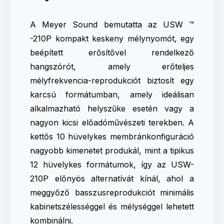
A Meyer Sound bemutatta az USW ™
-210P kompakt keskeny mélynyomót, egy
beépített erősítővel rendelkező
hangszórót, amely erőteljes
mélyfrekvencia-reprodukciót biztosít egy
karcsú formátumban, amely ideálisan
alkalmazható helyszűke esetén vagy a
nagyon kicsi előadóművészeti terekben. A
kettős 10 hüvelykes membránkonfiguráció
nagyobb kimenetet produkál, mint a tipikus
12 hüvelykes formátumok, így az USW-
210P előnyös alternatívát kínál, ahol a
meggyőző basszusreprodukciót minimális
kabinetszélességgel és mélységgel lehetett
kombinálni.