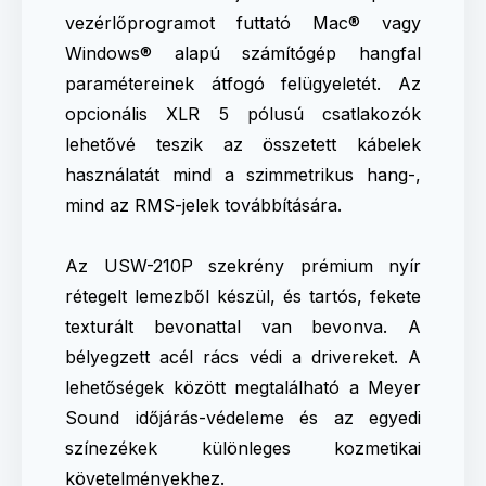
vezérlőprogramot futtató Mac® vagy
Windows® alapú számítógép hangfal
paramétereinek átfogó felügyeletét. Az
opcionális XLR 5 pólusú csatlakozók
lehetővé teszik az összetett kábelek
használatát mind a szimmetrikus hang-,
mind az RMS-jelek továbbítására.
Az USW-210P szekrény prémium nyír
rétegelt lemezből készül, és tartós, fekete
texturált bevonattal van bevonva. A
bélyegzett acél rács védi a drivereket. A
lehetőségek között megtalálható a Meyer
Sound időjárás-védeleme és az egyedi
színezékek különleges kozmetikai
követelményekhez.