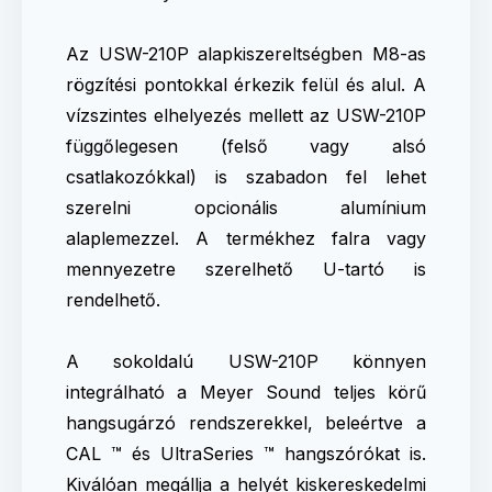
Az USW-210P alapkiszereltségben M8-as
rögzítési pontokkal érkezik felül és alul. A
vízszintes elhelyezés mellett az USW-210P
függőlegesen (felső vagy alsó
csatlakozókkal) is szabadon fel lehet
szerelni opcionális alumínium
alaplemezzel. A termékhez falra vagy
mennyezetre szerelhető U-tartó is
rendelhető.
A sokoldalú USW-210P könnyen
integrálható a Meyer Sound teljes körű
hangsugárzó rendszerekkel, beleértve a
CAL ™ és UltraSeries ™ hangszórókat is.
Kiválóan megállja a helyét kiskereskedelmi