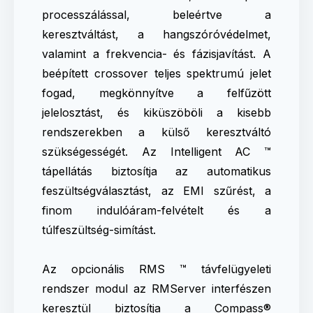
processzálással, beleértve a
keresztváltást, a hangszóróvédelmet,
valamint a frekvencia- és fázisjavítást. A
beépített crossover teljes spektrumú jelet
fogad, megkönnyítve a felfűzött
jelelosztást, és kiküszöböli a kisebb
rendszerekben a külső keresztváltó
szükségességét. Az Intelligent AC ™
tápellátás biztosítja az automatikus
feszültségválasztást, az EMI szűrést, a
finom indulóáram-felvételt és a
túlfeszültség-simítást.
Az opcionális RMS ™ távfelügyeleti
rendszer modul az RMServer interfészen
keresztül biztosítja a Compass®