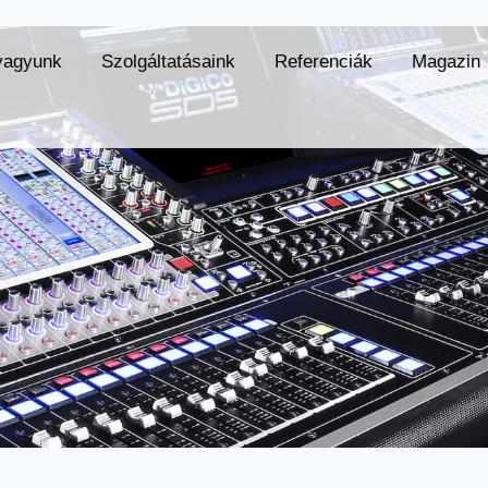
vagyunk
Szolgáltatásaink
Referenciák
Magazin
unk
Szolgáltatásaink
Referenciák
Magazin
K