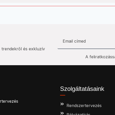
i trendekről és exkluzív
A feliratkozáss
Szolgáltatásaink
ertervezés
Rendszertervezés
Pályázatírás