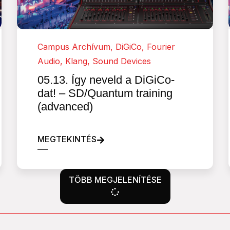
Campus Archívum
,
DiGiCo
,
Fourier
Audio
,
Klang
,
Sound Devices
05.13. Így neveld a DiGiCo-
dat! – SD/Quantum training
(advanced)
MEGTEKINTÉS
TÖBB MEGJELENÍTÉSE