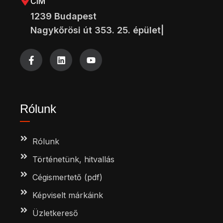
CÍM
1239 Budapest
Nagykőrösi út 353. 25. épület|
Rólunk
Rólunk
Történetünk, hitvallás
Cégismertető (pdf)
Képviselt márkáink
Üzletkereső