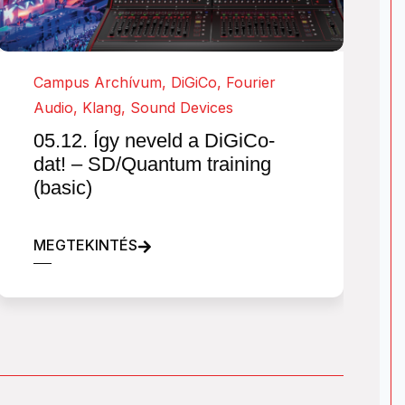
Campus Archívum
,
DiGiCo
,
Fourier
Audio
,
Klang
,
Sound Devices
05.12. Így neveld a DiGiCo-
dat! – SD/Quantum training
(basic)
MEGTEKINTÉS