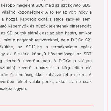
vel később megjelent SD8 majd az azt követő SD9,
a vásárló közönségnek. A fő elv az volt, hogy a
 a hozzá kapcsolt digitális stage rack-ek sem,
ható képernyők és húzók jelentenek differenciát.
 az SD pultok elérték azt az alsó határt, amikor
, mint a nagyobb testvéreknél, de a DiGiCo S21
mékükbe, az SD12-be a termékpaletta egész
 igy az S-széria könnyű bővíthetősége az SD7
g elérhető keverőpultban. A DiGiCo a világon
eszthető) keverő rendszert, a kifejezetten élő
során új lehetőségekkel ruházza fel a mixert. A
keverőbe fektet valaki pénzt, akkor az ne csak
eszköz legyen.