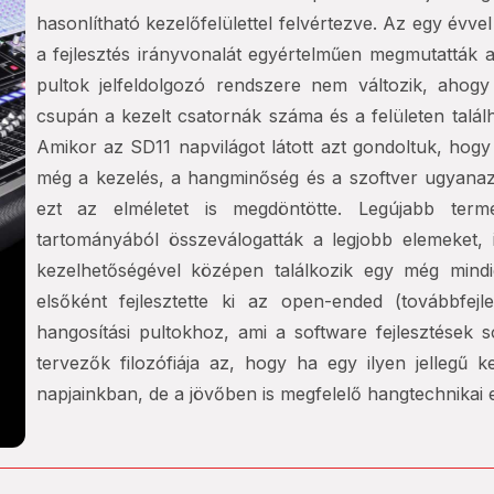
hasonlítható kezelőfelülettel felvértezve. Az egy év
a fejlesztés irányvonalát egyértelműen megmutatták 
pultok jelfeldolgozó rendszere nem változik, ahogy
csupán a kezelt csatornák száma és a felületen talál
Amikor az SD11 napvilágot látott azt gondoltuk, hogy
még a kezelés, a hangminőség és a szoftver ugyanaz
ezt az elméletet is megdöntötte. Legújabb ter
tartományából összeválogatták a legjobb elemeket,
kezelhetőségével középen találkozik egy még mindi
elsőként fejlesztette ki az open-ended (továbbfejl
hangosítási pultokhoz, ami a software fejlesztések 
tervezők filozófiája az, hogy ha egy ilyen jellegű 
napjainkban, de a jövőben is megfelelő hangtechnikai 