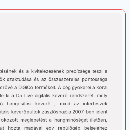
zésének és a kivitelezésének precízsége teszi a
ökök szaktudása és az összeszerelés pontossága
verővé a DiGiCo termékeit. A cég gyökerei a korai
e ki a D5 Live digitális keverő rendszerét, mely
ő hangosítási keverő , mind az interfészek
gitális keverőpultok zászlóshajója 2007-ben jelent
kozott meglepetést a hangminőséget illetően,
ait hozta magával egy repülőgép belsejéhez