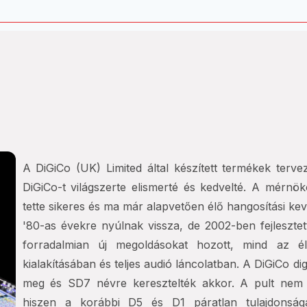
A DiGiCo (UK) Limited által készített termékek terve
DiGiCo-t világszerte elismerté és kedvelté. A mérn
tette sikeres és ma már alapvetően élő hangosítási ke
'80-as évekre nyúlnak vissza, de 2002-ben fejlesztett
forradalmian új megoldásokat hozott, mind az él
kialakításában és teljes audió láncolatban. A DiGiCo di
meg és SD7 névre keresztelték akkor. A pult nem o
hiszen a korábbi D5 és D1 páratlan tulajdonság