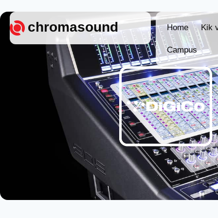
chromasound
Home
Kik 
Campus
Home
Kik vagy
Campus