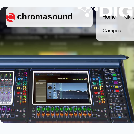
chromasound
Home
Kik 
Campus
Home
Kik vagy
Campus