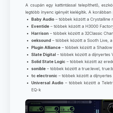
A csupán egy kattintással telepíthető, eszkö
legtöbb ínyenc igényét kielégítik. A korábban
Baby Audio
– többek között a Crystalline 
Eventide
– többek között a H3000 Factory
Harrison
– többek között a 32Classic Chan
oeksound
– többek között a Sooth Live, a
Plugin Alliance
– többek között a Shadow 
Slate Digital
– többek között a díjnyertes 
Solid State Logic
– többek között az ered
sonible
– többek között a true:level, true
tc electronic
– többek között a díjnyert
Universal Audio
– többek között a Teletr
EQ-k