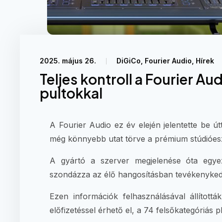
2025. május 26.
DiGiCo
,
Fourier Audio
,
Hírek
Teljes kontroll a Fourier A
pultokkal
A Fourier Audio ez év elején jelentette be ú
még könnyebb utat törve a prémium stúdióes
A gyártó a szerver megjelenése óta egyez
szondázza az élő hangosításban tevékenykedő
Ezen információk felhasználásával állított
előfizetéssel érhető el, a 74 felsőkategóriás p