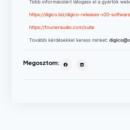
Több információért látogass el a gyártók web
https://digico.biz/digico-releases-v20-softw
https://fourieraudio.com/suite
További kérdésekkel keress minket:
digico@
Megosztom: