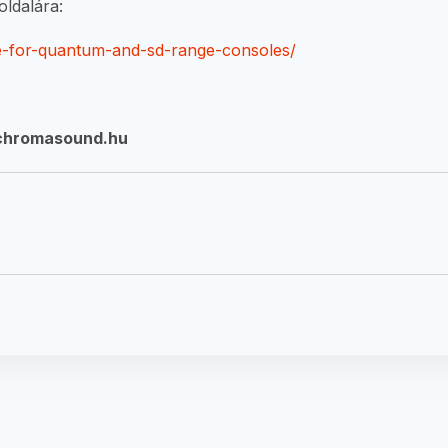
oldalára:
are-for-quantum-and-sd-range-consoles/
chromasound.hu