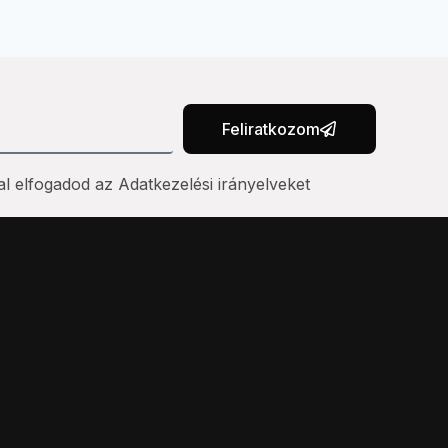
Feliratkozom
al elfogadod az Adatkezelési irányelveket