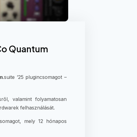
GiCo Quantum
m
.suite ’25 plugincsomagot –
ről, valamint folyamatosan
rdwarek felhasználását.
 csomagot, mely 12 hónapos