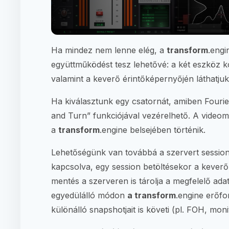
Ha mindez nem lenne elég, a
transform
.engi
együttműködést tesz lehetővé: a két eszköz k
valamint a keverő érintőképernyőjén láthatjuk
Ha kiválasztunk egy csatornát, amiben Fouri
and Turn” funkciójával vezérelhető. A videome
a
transform
.engine belsejében történik.
Lehetőségünk van továbbá a szervert session 
kapcsolva, egy session betöltésekor a kever
mentés a szerveren is tárolja a megfelelő adat
egyedülálló módon
a transform
.engine erőf
különálló snapshotjait is követi (pl. FOH, mon