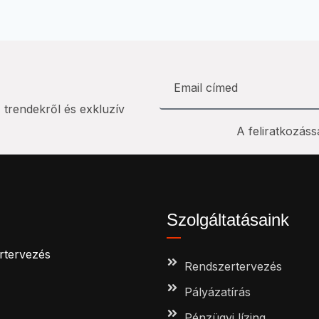
i trendekről és exkluzív
A feliratkozáss
Szolgáltatásaink
ertervezés
Rendszertervezés
Pályázatírás
Pénzügyi lízing