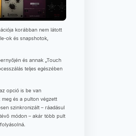
ációja korábban nem látott
ile-ok és snapshotok,
épernyőjén és annak „Touch
ocesszálás teljes egészében
az opció is be van
ik meg és a pulton végzett
esen szinkronizált – ráadásul
tévő módon – akár több pult
efolyásolná.