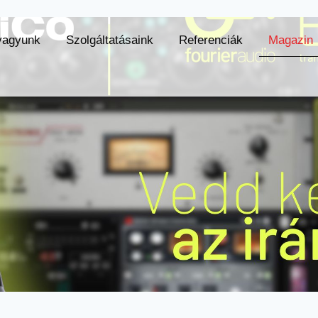
vagyunk
Szolgáltatásaink
Referenciák
Magazin
unk
Szolgáltatásaink
Referenciák
Magazin
K