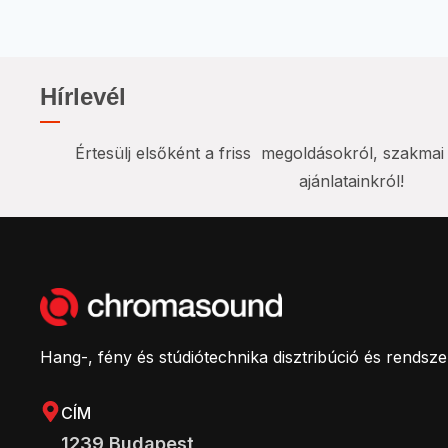
Hírlevél
Értesülj elsőként a friss megoldásokról, szakma
ajánlatainkról!
Hang-, fény és stúdiótechnika disztribúció és rendsz
CÍM
1239 Budapest