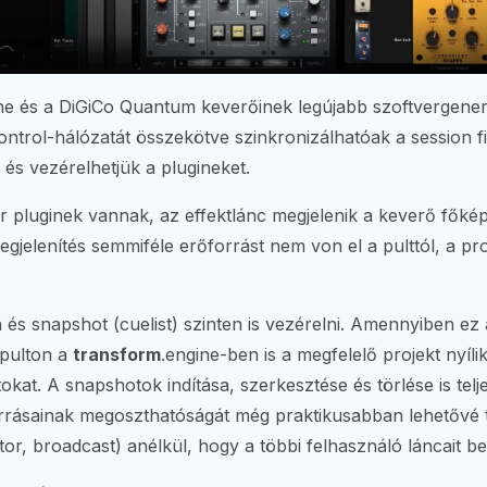
ne és a DiGiCo Quantum keverőinek legújabb szoftvergener
ontrol-hálózatát összekötve szinkronizálhatóak a session f
 és vezérelhetjük a plugineket.
er pluginek vannak, az effektlánc megjelenik a keverő fők
gjelenítés semmiféle erőforrást nem von el a pulttól, a pr
és snapshot (cuelist) szinten is vezérelni. Amennyiben ez 
őpulton a
transform
.engine-ben is a megfelelő projekt nyíl
okat. A snapshotok indítása, szerkesztése és törlése is telj
orrásainak megoszthatóságát még praktikusabban lehetővé 
itor, broadcast) anélkül, hogy a többi felhasználó láncait b