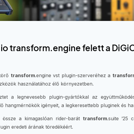
udio transform.engine felett a Di
ttörő
transform
.engine vst plugin-szerveréhez a
transfor
zközök használatához élő környezetben.
tet a legnevesebb plugin-gyártókkal az együttműködés
 hangmérnökök igényeit, a legkeresettebb pluginek és ha
ák össze a kimagaslóan rider-barát
transform
.suite ’25
lugin eredeti árának töredékéért.