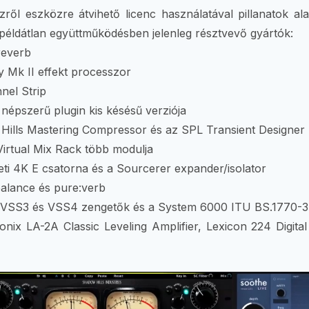
zről eszközre átvihető licenc használatával pillanatok ala
 példátlan együttműködésben jelenleg résztvevő gyártók:
reverb
 Mk II effekt processzor
nel Strip
 népszerű plugin kis késésű verziója
Hills Mastering Compressor és az SPL Transient Designer 
Virtual Mix Rack több modulja
eti 4K E csatorna és a Sourcerer expander/isolator
:balance és pure:verb
es VSS3 és VSS4 zengetők és a System 6000 ITU BS.1770-3
onix LA-2A Classic Leveling Amplifier, Lexicon 224 Digita