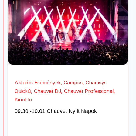
Aktuális Események
,
Campus
,
Chamsys
QuickQ
,
Chauvet DJ
,
Chauvet Professional
,
KinoFlo
09.30.-10.01 Chauvet Nyílt Napok