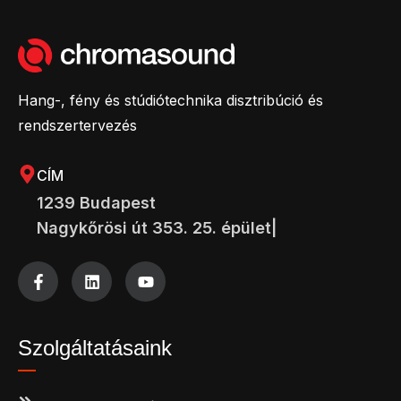
Hang-, fény és stúdiótechnika disztribúció és
rendszertervezés
CÍM
1239 Budapest
Nagykőrösi út 353. 25. épület|
Szolgáltatásaink