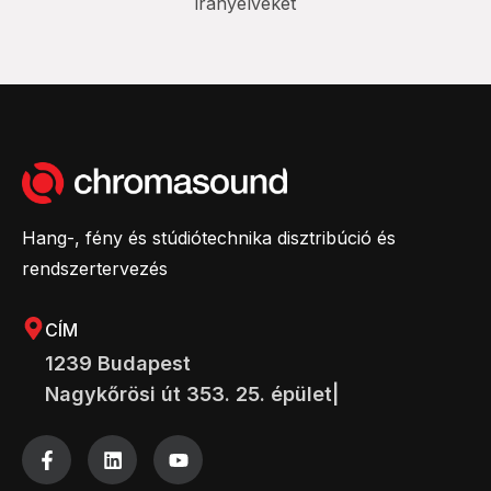
irányelveket
Hang-, fény és stúdiótechnika disztribúció és
rendszertervezés
CÍM
1239 Budapest
Nagykőrösi út 353. 25. épület|