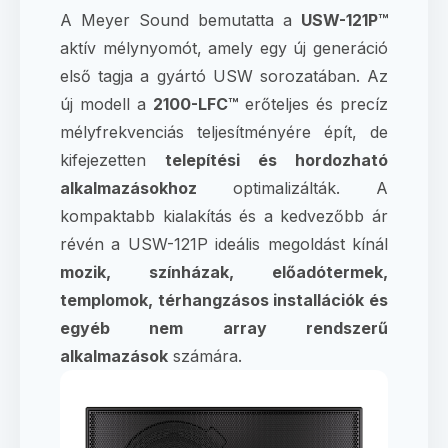
A Meyer Sound bemutatta a
USW-121P™
aktív mélynyomót, amely egy új generáció
első tagja a gyártó USW sorozatában. Az
új modell a
2100-LFC™
erőteljes és precíz
mélyfrekvenciás teljesítményére épít, de
kifejezetten
telepítési és hordozható
alkalmazásokhoz
optimalizálták. A
kompaktabb kialakítás és a kedvezőbb ár
révén a USW-121P ideális megoldást kínál
mozik, színházak, előadótermek,
templomok, térhangzásos installációk és
egyéb nem array rendszerű
alkalmazások
számára.