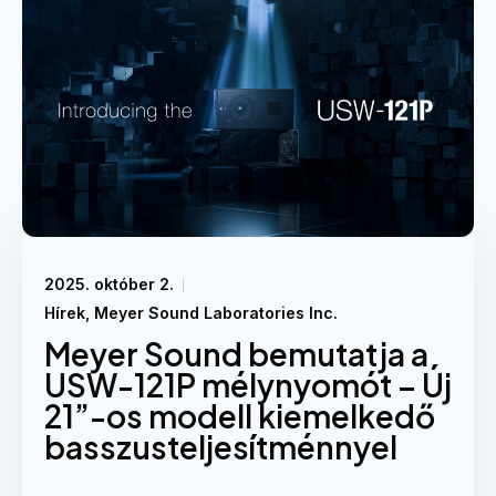
2025. október 2.
Hírek
,
Meyer Sound Laboratories Inc.
Meyer Sound bemutatja a
USW-121P mélynyomót – Új
21”-os modell kiemelkedő
basszusteljesítménnyel