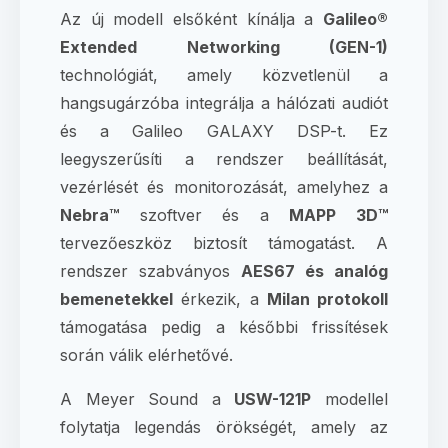
Az új modell elsőként kínálja a
Galileo®
Extended Networking (GEN-1)
technológiát, amely közvetlenül a
hangsugárzóba integrálja a hálózati audiót
és a Galileo GALAXY DSP-t. Ez
leegyszerűsíti a rendszer beállítását,
vezérlését és monitorozását, amelyhez a
Nebra™
szoftver és a
MAPP 3D™
tervezőeszköz biztosít támogatást. A
rendszer szabványos
AES67 és analóg
bemenetekkel
érkezik, a
Milan protokoll
támogatása pedig a későbbi frissítések
során válik elérhetővé.
A Meyer Sound a
USW-121P
modellel
folytatja legendás örökségét, amely az