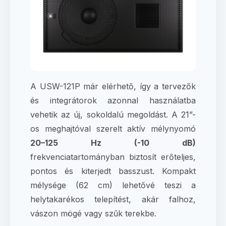
A USW-121P már elérhető, így a tervezők
és integrátorok azonnal használatba
vehetik az új, sokoldalú megoldást. A 21”-
os meghajtóval szerelt aktív mélynyomó
20–125 Hz (-10 dB)
frekvenciatartományban biztosít erőteljes,
pontos és kiterjedt basszust. Kompakt
mélysége (62 cm) lehetővé teszi a
helytakarékos telepítést, akár falhoz,
vászon mögé vagy szűk terekbe.