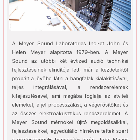
A Meyer Sound Laboratories Inc.-et John és
Helen Meyer alapította 1979-ben. A Meyer
Sound az utóbbi két évtized audió technikai
fejlesztéseinek elindítója lett, már a kezdetektől
próbált a jövőbe látni a hangfalak kialakításával,
teljes integrálásával, a rendszerelemek
kifejlesztésével, ami magába foglalja az átviteli
elemeket, a jel processzálást, a végerősítőket és
az összes elektroakusztikus rendszerelemet. A
Meyer Sound mérnökei újító megoldásaikkal,
fejlesztéseikkel, egyedülálló hírnévre tettek szert
a professzionális hangosítás terén. John Meyer