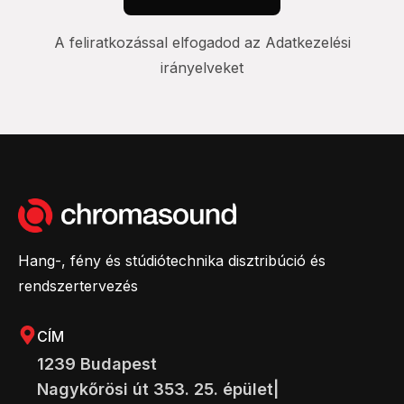
A feliratkozással elfogadod az Adatkezelési
irányelveket
Hang-, fény és stúdiótechnika disztribúció és
rendszertervezés
CÍM
1239 Budapest
Nagykőrösi út 353. 25. épület|