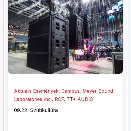
Aktuális Események
,
Campus
,
Meyer Sound
Laboratories Inc.
,
RCF
,
TT+ AUDIO
09.22. Szubkultúra