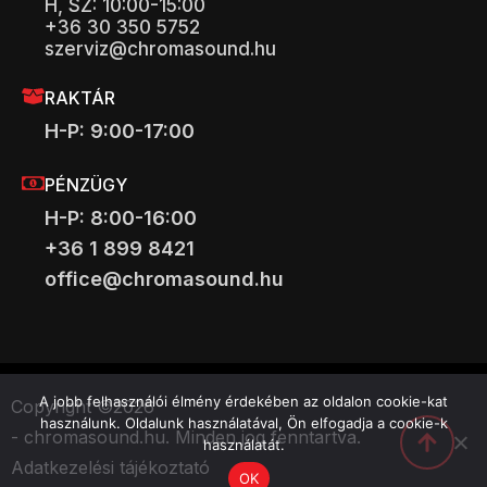
H, SZ: 10:00-15:00
+36 30 350 5752
szerviz@chromasound.hu
RAKTÁR
H-P: 9:00-17:00
PÉNZÜGY
H-P: 8:00-16:00
+36 1 899 8421
office@chromasound.hu
A jobb felhasználói élmény érdekében az oldalon cookie-kat
Copyright ©
2026
használunk. Oldalunk használatával, Ön elfogadja a cookie-k
- chromasound.hu. Minden jog fenntartva.
használatát.
Adatkezelési tájékoztató
OK