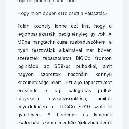
digitális pulttal gazdagodott.
Hogy miért éppen erre esett a választás?
Talán közhely lenne azt írni, hogy a
legjobbat akarták, pedig tényleg így volt. A
Müpa hangtechnikusai szabadúszóként, a
nyári fesztiválok alkalmával már bőven
szereztek tapasztalatot DiGiCo fronton
leginkább az SD8-es pultokkal, amit
nagyon szerettek használni könnyű
kezelhetősége miatt. Ezt a jó tapasztalatot
erősítette a top kategóriás pultok
tényszerű összehasonlítása, amiből
egyértelműen a DiGiCo SD10 szállt ki
győztesen. A bemeneti és kimeneti
csatornák száma megkérdőjelezhetetlenül