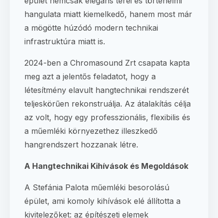
épület nemcsak elegáns terei és történelmi
hangulata miatt kiemelkedő, hanem most már
a mögötte húzódó modern technikai
infrastruktúra miatt is.
2024-ben a Chromasound Zrt csapata kapta
meg azt a jelentős feladatot, hogy a
létesítmény elavult hangtechnikai rendszerét
teljeskörűen rekonstruálja. Az átalakítás célja
az volt, hogy egy professzionális, flexibilis és
a műemléki környezethez illeszkedő
hangrendszert hozzanak létre.
A Hangtechnikai Kihívások és Megoldások
A Stefánia Palota műemléki besorolású
épület, ami komoly kihívások elé állította a
kivitelezőket: az építészeti elemek