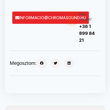
Hívj
INFORMACIO@CHROMASOUND.HU
minket!
+36 1
899 84
21
Megosztom: