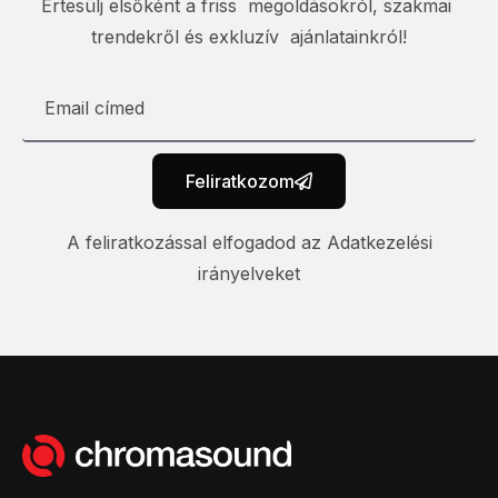
Értesülj elsőként a friss megoldásokról, szakmai
trendekről és exkluzív ajánlatainkról!
Feliratkozom
A feliratkozással elfogadod az Adatkezelési
irányelveket