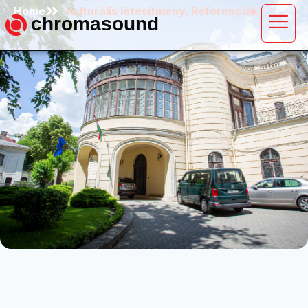
Home
Kulturális létesítmény
,
Referenciák
chromasound