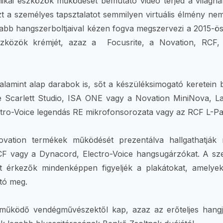
ai eszközök működését bemutató videó terjed a világhál
zt a személyes tapsztalatot semmilyen virtuális élmény nem
bb hangszerboltjaival kézen fogva megszervezi a 2015-ös
eszközök krémjét, azaz a Focusrite, a Novation, RCF,
lamint alap darabok is, sőt a készüléksimogató keretein 
te Scarlett Studio, ISA ONE vagy a Novation MiniNova, 
tro-Voice legendás RE mikrofonsorozata vagy az RCF L-Pad
vation termékek működését prezentálva hallgathatják 
F vagy a Dynacord, Electro-Voice hangsugárzókat. A szer
t érkezők mindenképpen figyeljék a plakátokat, amelyek
tó meg.
űködő vendégművészektől kap, azaz az erőteljes hangjár