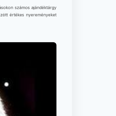
ásokon számos ajándéktárgy
özött értékes nyereményeket