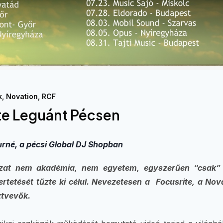
k
,
Novation
,
RCF
te Leguánt Pécsen
Turné, a pécsi Global DJ Shopban
ozat nem akadémia, nem egyetem, egyszerűen “csak” 
etését tűzte ki célul. Nevezetesen a Focusrite, a Nova
ztvevők.