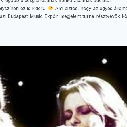
k legobb bluesgitárosának Benkő Zsoltnak duójától.
yszínen ez is kiderül
Ami biztos, hogy az egyes állom
őszi Budapest Music Expón megjelent turné résztvevők k