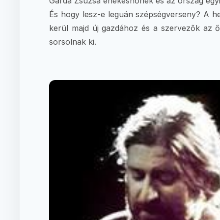
Garda Zsuzsa énekesnőnek és az ország egyi
És hogy lesz-e leguán szépségverseny? A hel
kerül majd új gazdához és a szervezők az 
sorsolnak ki.