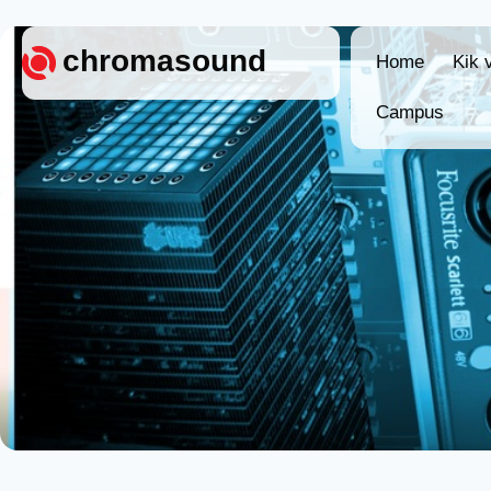
chromasound
Home
Kik 
Campus
Home
Kik vagy
Campus