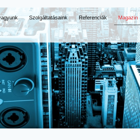
vagyunk
Szolgáltatásaink
Referenciák
Magazin
unk
Szolgáltatásaink
Referenciák
Magazin
K