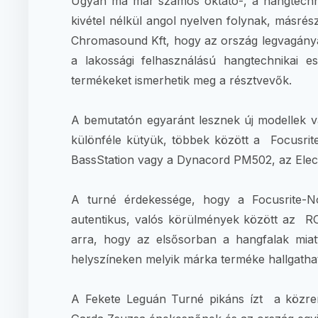
Ugyan ma már számos oktató-, a hangtechnik
kivétel nélkül angol nyelven folynak, másrés
Chromasound Kft, hogy az ország legvagánya
a lakossági felhasználású hangtechnikai 
termékeket ismerhetik meg a résztvevők.
A bemutatón egyaránt lesznek új modellek va
különféle kütyük, többek között a Focusri
BassStation vagy a Dynacord PM502, az Elec
A turné érdekessége, hogy a Focusrite-No
autentikus, valós körülmények között az RC
arra, hogy az elsősorban a hangfalak miat
helyszíneken melyik márka terméke hallgatha
A Fekete Leguán Turné pikáns ízt a közrem