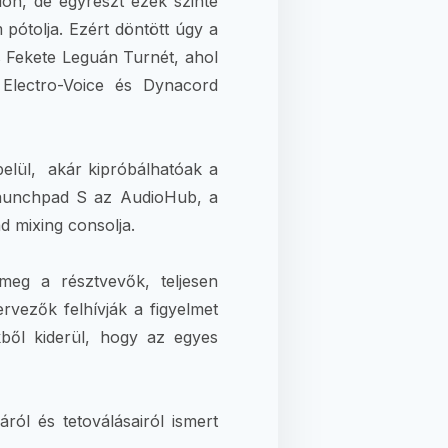
ón, de egyrészt ezek szinte
 pótolja. Ezért döntött úgy a
 Fekete Leguán Turnét, ahol
 Electro-Voice és Dynacord
belül, akár kipróbálhatóak a
Launchpad S az AudioHub, a
 mixing consolja.
meg a résztvevők, teljesen
vezők felhívják a figyelmet
ből kiderül, hogy az egyes
ól és tetoválásairól ismert