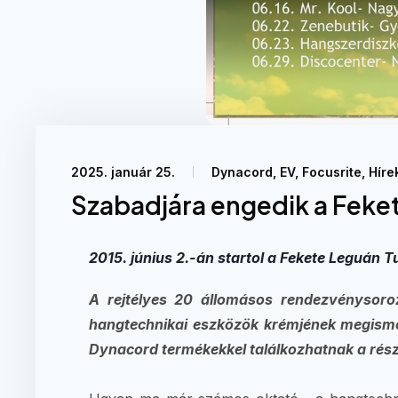
2025. január 25.
Dynacord
,
EV
,
Focusrite
,
Híre
Szabadjára engedik a Feke
2015. június 2.-án startol a Fekete Leguán 
A rejtélyes 20 állomásos rendezvénysor
hangtechnikai eszközök krémjének megismert
Dynacord termékekkel találkozhatnak a rés