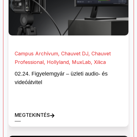
Campus Archívum
,
Chauvet DJ
,
Chauvet
Professional
,
Hollyland
,
MuxLab
,
Xilica
02.24. Figyelemgyár – üzleti audio- és
videóátvitel
MEGTEKINTÉS