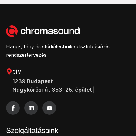
Hang-, fény és stúdiótechnika disztribúció és
rendszertervezés
CÍM
1239 Budapest
Nagykőrösi út 353. 25. épület|
Szolgáltatásaink